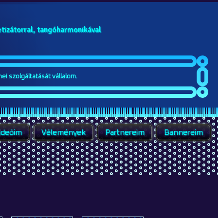
ei szolgáltatását vállalom.
ideóim
Vélemények
Partnereim
Bannereim