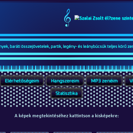
ek, baráti összejövetelek, partik, legény- és leánybúcsúk teljes körű zen
Elérhetőségeim
Hangszereim
MP3 zenéim
V
Statisztika
A képek megtekintéséhez kattintson a kisképekre: