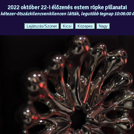
2022 október 22-i élőzenés estem röpke pillanatai
 kétezer-ötszázkilencvenkilencen látták, legutóbb tegnap 10:06:00 ó
Lejátszás/Szünet
Kicsi
Közepes
Nagy