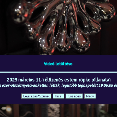
Videó letöltése
.
2023 március 11-i élőzenés estem röpke pillanatai
 ezer-ötszáznyolcvanketten látták, legutóbb tegnapelőtt 19:06:09 ó
Lejátszás/Szünet
Kicsi
Közepes
Nagy