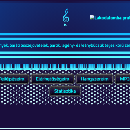
ek, baráti összejövetelek, partik, legény- és leánybúcsúk teljes körű zen
Fellépéseim
Elérhetőségeim
Hangszereim
MP3
Statisztika