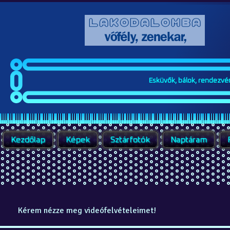
Esküvők, bálok, rendezvény
Kezdőlap
Képek
Sztárfotók
Naptáram
Kérem nézze meg videófelvételeimet!