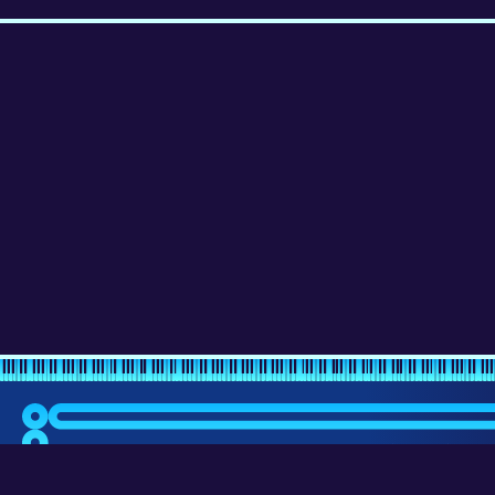
Most négyen nézik old