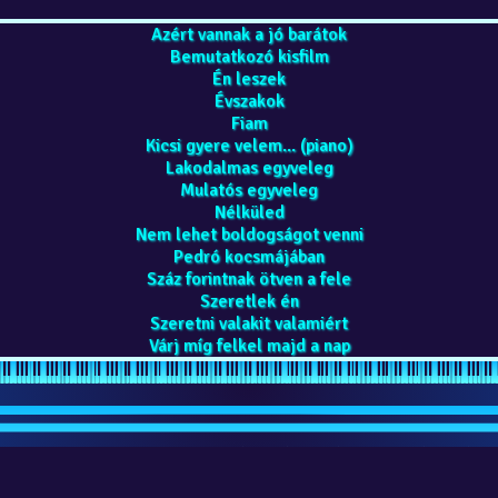
Azért vannak a jó barátok
Bemutatkozó kisfilm
Én leszek
Évszakok
Fiam
Kicsi gyere velem... (piano)
Lakodalmas egyveleg
Mulatós egyveleg
Nélküled
Nem lehet boldogságot venni
Pedró kocsmájában
Száz forintnak ötven a fele
Szeretlek én
Szeretni valakit valamiért
Várj míg felkel majd a nap
alamat, ma 98, összesen 4290286 látogató, legutóbb 8 perce és 1 másodp