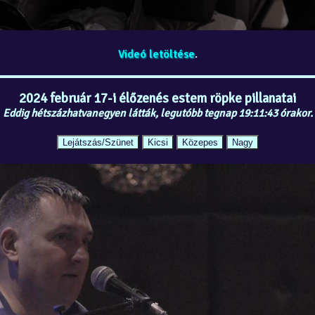
Videó letöltése
.
2024 február 17-i élőzenés estem röpke pillanatai
Eddig hétszázhatvanegyen látták, legutóbb tegnap 19:11:43 órakor.
Lejátszás/Szünet
Kicsi
Közepes
Nagy