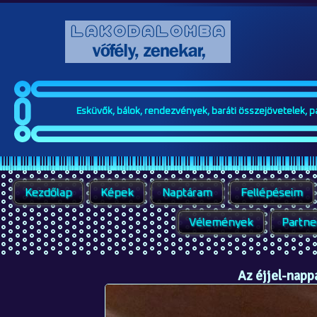
Esküvők, bálok, rendezvények, baráti összejövetelek, par
Kezdőlap
Képek
Naptáram
Fellépéseim
Vélemények
Partne
Az éjjel-napp