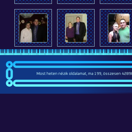
Most heten nézik oldalamat, ma 199, összesen 42898