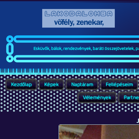
Esküvők, bálok, rendezvények, baráti összejövetelek, par
Kezdőlap
Képek
Naptáram
Fellépéseim
Vélemények
Partne
J