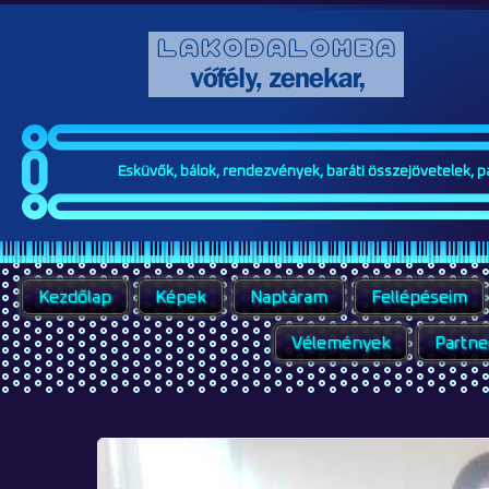
Esküvők, bálok, rendezvények, baráti összejövetelek, par
Kezdőlap
Képek
Naptáram
Fellépéseim
Vélemények
Partne