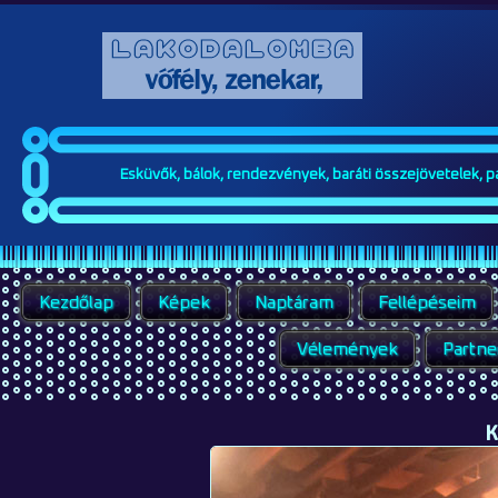
Esküvők, bálok, rendezvények, baráti összejövetelek, par
Kezdőlap
Képek
Naptáram
Fellépéseim
Vélemények
Partne
K