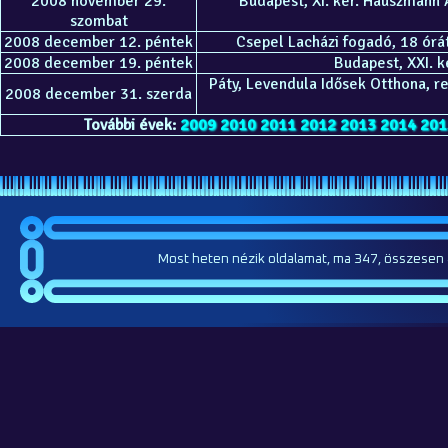
2008 november 29.
Budapest, XI. ker. Hauszmann 
szombat
2008 december 12. péntek
Csepel Lacházi fogadó, 18 órát
2008 december 19. péntek
Budapest, XXI. k
Páty, Levendula Idősek Otthona, 
2008 december 31. szerda
További évek:
2009
2010
2011
2012
2013
2014
201
Most heten nézik oldalamat, ma 347, összesen