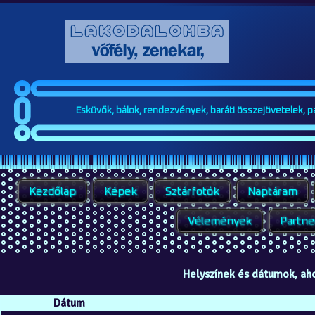
Esküvők, bálok, rendezvények, baráti összejövetelek, par
Kezdőlap
Képek
Sztárfotók
Naptáram
Vélemények
Partne
Helyszínek és dátumok, ah
Dátum