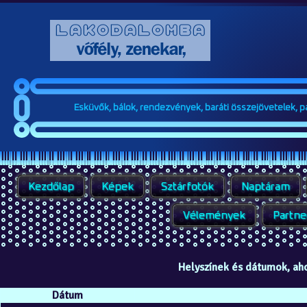
Esküvők, bálok, rendezvények, baráti összejövetelek, par
Kezdőlap
Képek
Sztárfotók
Naptáram
Vélemények
Partne
Helyszínek és dátumok, ah
Dátum