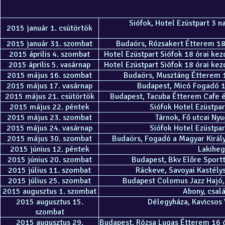
Siófok, Hotel Ezüstpart 3 n
2015 január 1. csütörtök
2015 január 31. szombat
Budaörs, Rózsakert Étterem 18 
2015 április 4. szombat
Hotel Ezüstpart Siófok 18 órai kez
2015 április 5. vasárnap
Hotel Ezüstpart Siófok 18 órai kez
2015 május 16. szombat
Budaörs, Musztáng Étterem 18
2015 május 17. vasárnap
Budapest, Micó Fogadó 12
2015 május 21. csütörtök
Budapest, Tacuba Étterem Cafe é
2015 május 22. péntek
Siófok Hotel Ezüstpar
2015 május 23. szombat
Tárnok, Fő utcai Ny
2015 május 24. vasárnap
Siófok Hotel Ezüstpar
2015 május 30. szombat
Budaörs, Fogadó a Magyar Király
2015 június 12. péntek
Lakihegy
2015 június 20. szombat
Budapest, Bkv Előre Sport
2015 július 11. szombat
Ráckeve, Savoyai Kastély
2015 július 25. szombat
Budapest Colomus Jazz Hajó, 
2015 augusztus 1. szombat
Abony, csalá
2015 augusztus 15.
Délegyháza, Kavicsos 
szombat
2015 augusztus 29.
Budapest, Rózsa Lugas Étterem 16 ó