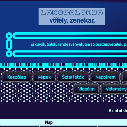
Esküvők, bálok, rendezvények, baráti összejövetelek, par
Kezdőlap
Képek
Sztárfotók
Naptáram
Videóim
Vélemény
Az utols
Nap