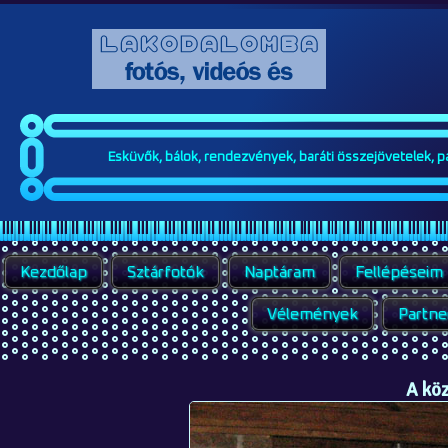
Esküvők, bálok, rendezvények, baráti összejövetelek, par
Kezdőlap
Sztárfotók
Naptáram
Fellépéseim
Vélemények
Partne
A kö