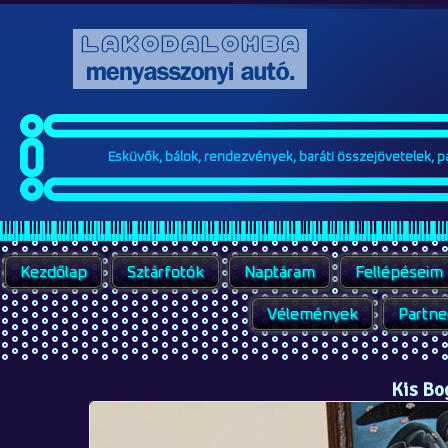
Esküvők, bálok, rendezvények, baráti összejövetelek, par
Kezdőlap
Sztárfotók
Naptáram
Fellépéseim
Vélemények
Partne
Kis Bo