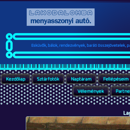
Esküvők, bálok, rendezvények, baráti összejövetelek, par
Kezdőlap
Sztárfotók
Naptáram
Fellépéseim
Vélemények
Partne
La