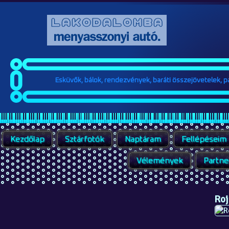
Esküvők, bálok, rendezvények, baráti összejövetelek, par
Kezdőlap
Sztárfotók
Naptáram
Fellépéseim
Vélemények
Partne
Roj