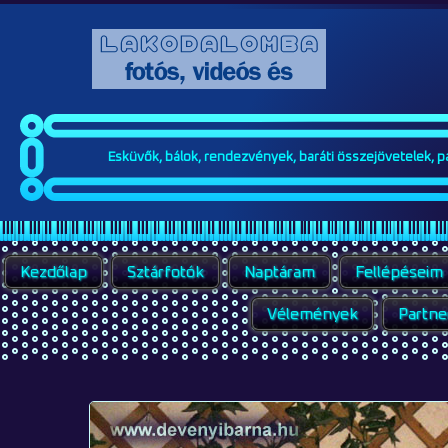
Esküvők, bálok, rendezvények, baráti összejövetelek, par
Kezdőlap
Sztárfotók
Naptáram
Fellépéseim
Vélemények
Partne