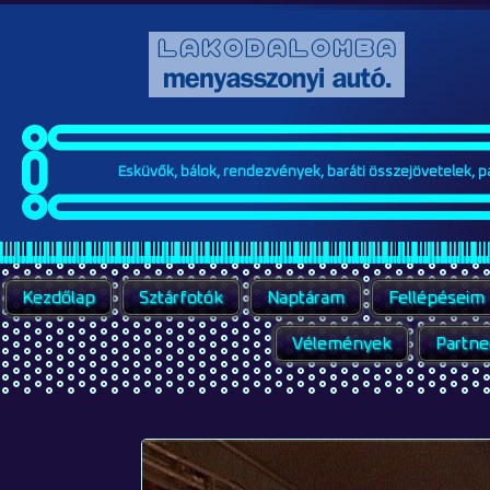
Esküvők, bálok, rendezvények, baráti összejövetelek, par
Kezdőlap
Sztárfotók
Naptáram
Fellépéseim
Vélemények
Partne