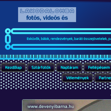
Esküvők, bálok, rendezvények, baráti összejövetelek, par
Kezdőlap
Sztárfotók
Naptáram
Fellépéseim
Vélemények
Partne