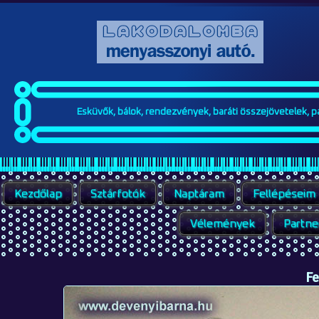
Esküvők, bálok, rendezvények, baráti összejövetelek, par
Kezdőlap
Sztárfotók
Naptáram
Fellépéseim
Vélemények
Partne
Fe