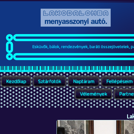
Esküvők, bálok, rendezvények, baráti összejövetelek, par
Kezdőlap
Sztárfotók
Naptáram
Fellépéseim
Vélemények
Partne
La