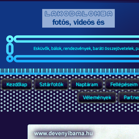
Esküvők, bálok, rendezvények, baráti összejövetelek, par
Kezdőlap
Sztárfotók
Naptáram
Fellépéseim
Vélemények
Partne