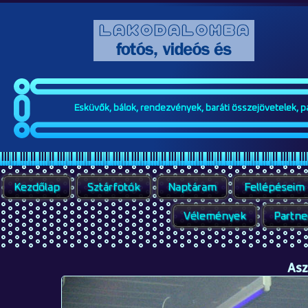
Esküvők, bálok, rendezvények, baráti összejövetelek, par
Kezdőlap
Sztárfotók
Naptáram
Fellépéseim
Vélemények
Partne
Asz