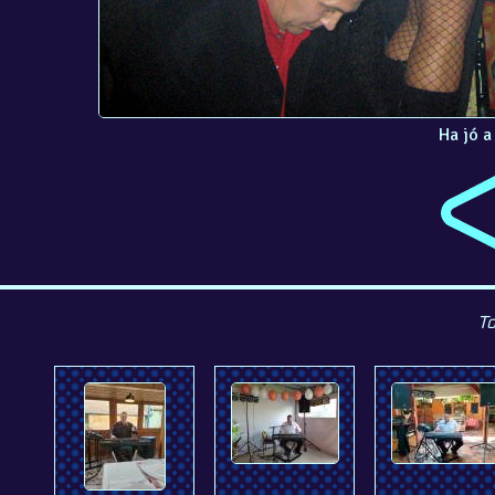
Ha jó a
To