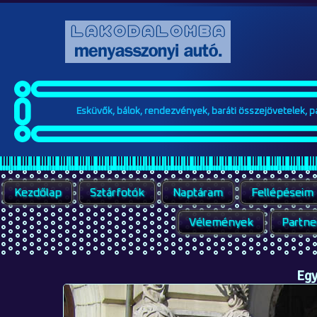
Esküvők, bálok, rendezvények, baráti összejövetelek, par
Kezdőlap
Sztárfotók
Naptáram
Fellépéseim
Vélemények
Partne
Egy