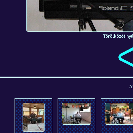
Törölközőt ny
To