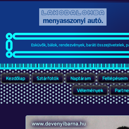
Esküvők, bálok, rendezvények, baráti összejövetelek, par
Kezdőlap
Sztárfotók
Naptáram
Fellépéseim
Vélemények
Partne