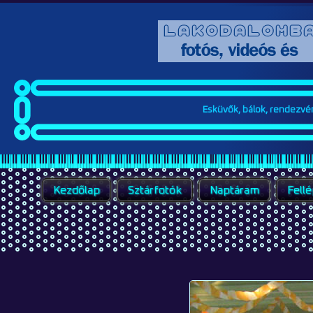
Esküvők, bálok, rendezvény
Kezdőlap
Sztárfotók
Naptáram
Fell