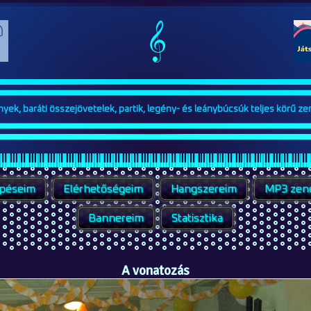
ek, baráti összejövetelek, partik, legény- és leánybúcsúk teljes körű zen
épéseim
Elérhetőségeim
Hangszereim
MP3 zen
Bannereim
Statisztika
A vonatozás