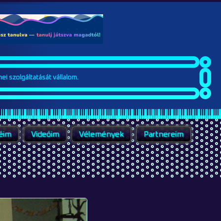
ei szolgáltatását vállalom.
éim
Videóim
Vélemények
Partnereim