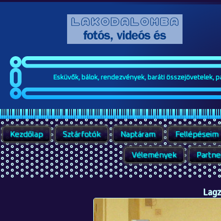
Esküvők, bálok, rendezvények, baráti összejövetelek, par
Kezdőlap
Sztárfotók
Naptáram
Fellépéseim
Vélemények
Partne
Lagz