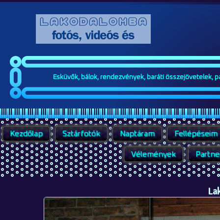
Esküvők, bálok, rendezvények, baráti összejövetelek, par
Kezdőlap
Sztárfotók
Naptáram
Fellépéseim
Vélemények
Partne
La