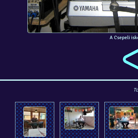
A Csepeli isk
To