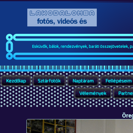
Esküvők, bálok, rendezvények, baráti összejövetelek, par
Kezdőlap
Sztárfotók
Naptáram
Fellépéseim
Vélemények
Partne
Öreg