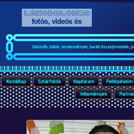
Esküvők, bálok, rendezvények, baráti összejövetelek, par
Kezdőlap
Sztárfotók
Naptáram
Fellépéseim
Vélemények
Partne