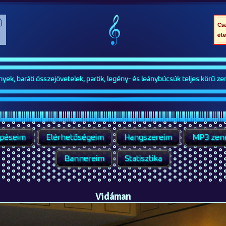
ek, baráti összejövetelek, partik, legény- és leánybúcsúk teljes körű zen
épéseim
Elérhetőségeim
Hangszereim
MP3 zen
Bannereim
Statisztika
Vidáman