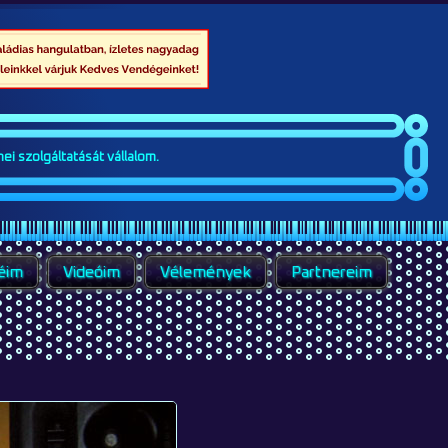
ei szolgáltatását vállalom.
éim
Videóim
Vélemények
Partnereim