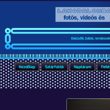
Esküvők, bálok, rendezvény
Kezdőlap
Sztárfotók
Naptáram
Fell