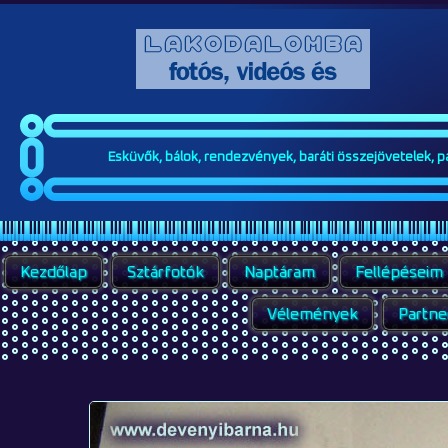
Esküvők, bálok, rendezvények, baráti összejövetelek, par
Kezdőlap
Sztárfotók
Naptáram
Fellépéseim
Vélemények
Partne