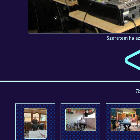
Szeretem ha az
To