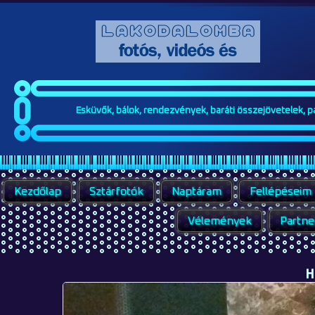
Esküvők, bálok, rendezvények, baráti összejövetelek, par
Kezdőlap
Sztárfotók
Naptáram
Fellépéseim
Vélemények
Partne
H