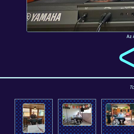
Az 
To