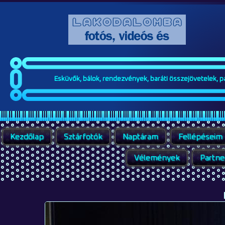
Esküvők, bálok, rendezvények, baráti összejövetelek, par
Kezdőlap
Sztárfotók
Naptáram
Fellépéseim
Vélemények
Partne